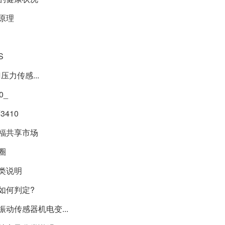
原理
S
压力传感...
0_
410
加福共享市场
圈
类说明
如何判定?
动传感器机电变...