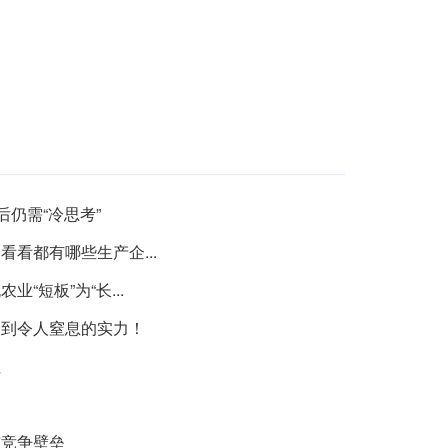
后仍需“冷思考”
看都有哪些生产企...
“短板”为“长...
大到令人窒息的实力！
注
与竞争壁垒